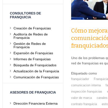
CONSULTORES DE
FRANQUICIA
Creación de Franquicias
Cómo mejorar
Auditoría de Redes de
comunicación
Franquicia
Gestión de Redes de
franquiciado
Franquicia
Expansión de Franquicias
Uno de los problemas q
Informes de Franquicias
red de franquicias es 
Búsqueda de Franquiciados
Actualización de la Franquicia
Etiquetado como
Comunicación de Franquicias
franquiciador
Franquici
comunicacion interna
f
inspección franquicias
ASESORES DE FRANQUICIA
valor de marca
canales
Dirección Financiera Externa
contrato franquicia
estr