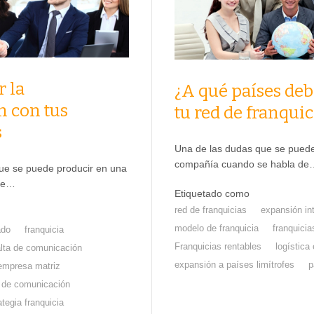
 la
¿A qué países deb
 con tus
tu red de franquic
s
Una de las dudas que se puede
compañía cuando se habla de
ue se puede producir en una
que…
Etiquetado como
red de franquicias
expansión in
modelo de franquicia
franquici
ado
franquicia
Franquicias rentables
logística
alta de comunicación
expansión a países limítrofes
p
empresa matriz
 de comunicación
ategia franquicia