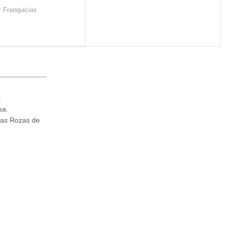
ir Franquicias
s
sa.
Las Rozas de