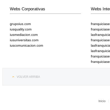
Webs Corporativas
Webs Inte
grupoius.com
franquicias
iusquality.com
franquicias
iusmediacion.com
lasfranquic
iusuniversitas.com
franquicias
iuscomunicacion.com
lasfranquic
lasfranquic
franquicia
franquicias
VOLVER ARRIBA
Inicio