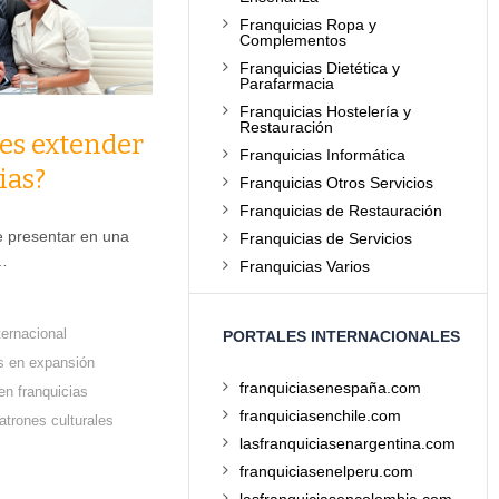
Franquicias Ropa y
Complementos
Franquicias Dietética y
Parafarmacia
Franquicias Hostelería y
Restauración
es extender
Franquicias Informática
ias?
Franquicias Otros Servicios
Franquicias de Restauración
 presentar en una
Franquicias de Servicios
…
Franquicias Varios
ternacional
PORTALES INTERNACIONALES
as en expansión
franquiciasenespaña.com
 en franquicias
franquiciasenchile.com
atrones culturales
lasfranquiciasenargentina.com
franquiciasenelperu.com