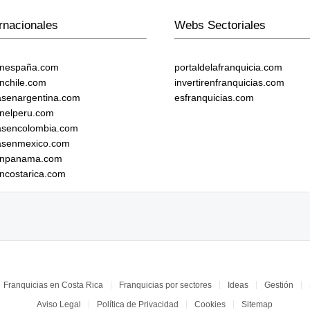
rnacionales
Webs Sectoriales
enespaña.com
portaldelafranquicia.com
enchile.com
invertirenfranquicias.com
iasenargentina.com
esfranquicias.com
enelperu.com
iasencolombia.com
iasenmexico.com
senpanama.com
encostarica.com
Franquicias en Costa Rica
Franquicias por sectores
Ideas
Gestión
Aviso Legal
Política de Privacidad
Cookies
Sitemap