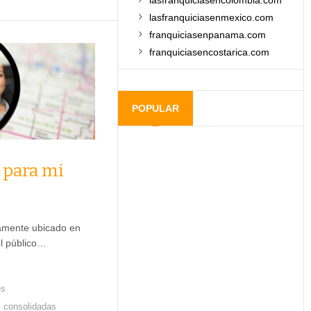
lasfranquiciasencolombia.com
lasfranquiciasenmexico.com
franquiciasenpanama.com
franquiciasencostarica.com
POPULAR
 para mi
tamente ubicado en
el público…
es
s consolidadas