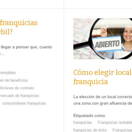
 franquicias
bil?
llegar a pensar que, cuanto
de…
Cómo elegir local
 rentables
franquicia
en de beneficios
diciones de contrato
mercado de franquicias
La elección de un local correc
una zona con gran afluencia d
consumidores franquicias
Etiquetado como
franquicias
Franquicias rentabl
franquicias de éxito
Franquicia