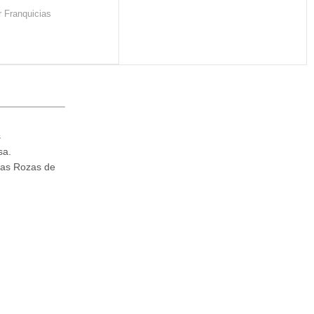
ir Franquicias
s
sa.
Las Rozas de