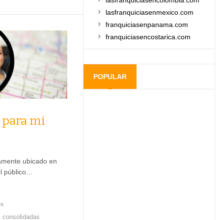
lasfranquiciasencolombia.com
lasfranquiciasenmexico.com
franquiciasenpanama.com
franquiciasencostarica.com
POPULAR
 para mi
tamente ubicado en
el público…
es
s consolidadas