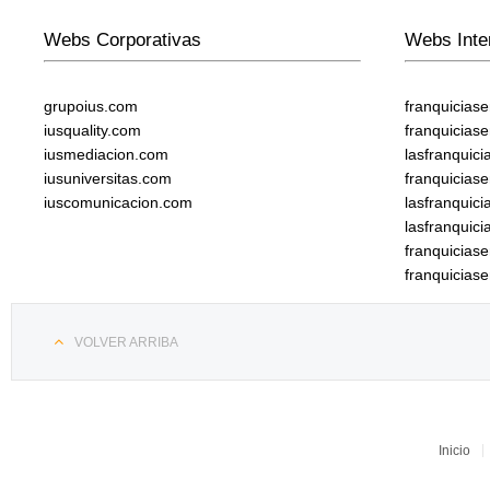
Webs Corporativas
Webs Inte
grupoius.com
franquicias
iusquality.com
franquicias
iusmediacion.com
lasfranquic
iusuniversitas.com
franquicias
iuscomunicacion.com
lasfranquic
lasfranquic
franquicia
franquicias
VOLVER ARRIBA
Inicio