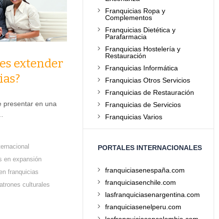
Franquicias Ropa y
Complementos
Franquicias Dietética y
Parafarmacia
Franquicias Hostelería y
Restauración
es extender
Franquicias Informática
ias?
Franquicias Otros Servicios
Franquicias de Restauración
 presentar en una
Franquicias de Servicios
…
Franquicias Varios
ternacional
PORTALES INTERNACIONALES
as en expansión
franquiciasenespaña.com
 en franquicias
franquiciasenchile.com
atrones culturales
lasfranquiciasenargentina.com
franquiciasenelperu.com