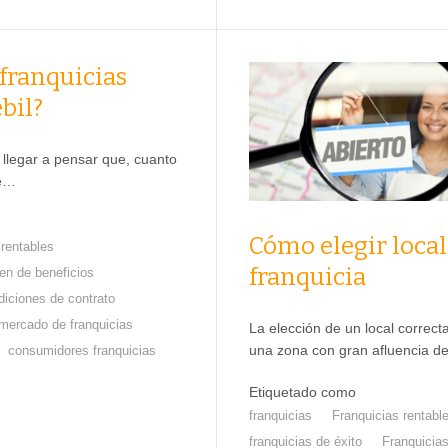
 franquicias
bil?
llegar a pensar que, cuanto
de…
Cómo elegir local
 rentables
franquicia
en de beneficios
diciones de contrato
mercado de franquicias
La elección de un local correc
una zona con gran afluencia d
consumidores franquicias
Etiquetado como
franquicias
Franquicias rentabl
franquicias de éxito
Franquicia