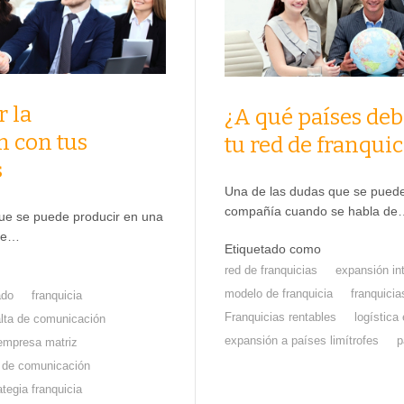
 la
¿A qué países deb
 con tus
tu red de franquic
s
Una de las dudas que se puede
compañía cuando se habla de
ue se puede producir en una
que…
Etiquetado como
red de franquicias
expansión in
modelo de franquicia
franquici
ado
franquicia
Franquicias rentables
logística
alta de comunicación
expansión a países limítrofes
p
empresa matriz
 de comunicación
ategia franquicia