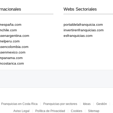
rnacionales
Webs Sectoriales
enespaña.com
portaldelafranquicia.com
enchile.com
invertirenfranquicias.com
iasenargentina.com
esfranquicias.com
enelperu.com
iasencolombia.com
iasenmexico.com
senpanama.com
encostarica.com
Franquicias en Costa Rica
Franquicias por sectores
Ideas
Gestión
Aviso Legal
Política de Privacidad
Cookies
Sitemap