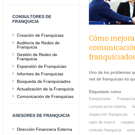
CONSULTORES DE
FRANQUICIA
Creación de Franquicias
Cómo mejorar
Auditoría de Redes de
comunicación
Franquicia
Gestión de Redes de
franquiciado
Franquicia
Expansión de Franquicias
Uno de los problemas q
Informes de Franquicias
red de franquicias es 
Búsqueda de Franquiciados
Actualización de la Franquicia
Etiquetado como
Comunicación de Franquicias
franquiciador
Franquici
comunicacion interna
f
inspección franquicias
ASESORES DE FRANQUICIA
valor de marca
canales
Dirección Financiera Externa
contrato franquicia
estr