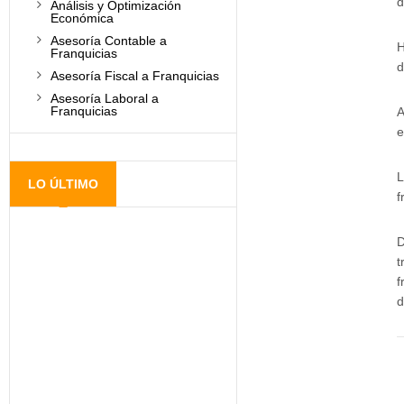
d
Análisis y Optimización
Económica
Asesoría Contable a
H
Franquicias
d
Asesoría Fiscal a Franquicias
Asesoría Laboral a
Franquicias
A
e
L
LO ÚLTIMO
f
D
t
f
d