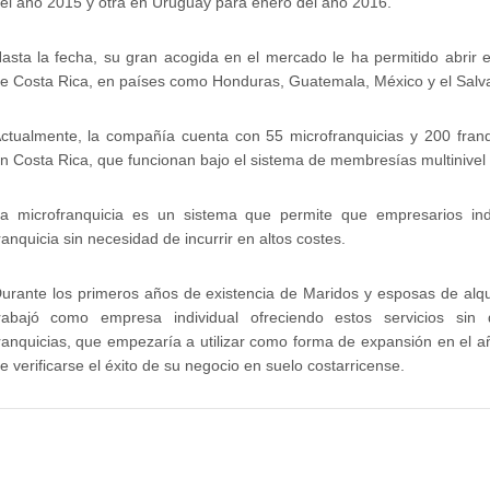
el año 2015 y otra en Uruguay para enero del año 2016.
asta la fecha, su gran acogida en el mercado le ha permitido abrir e
e Costa Rica, en países como Honduras, Guatemala, México y el Salv
ctualmente, la compañía cuenta con 55 microfranquicias y 200 fran
n Costa Rica, que funcionan bajo el sistema de membresías multinivel
a microfranquicia es un sistema que permite que empresarios indi
ranquicia sin necesidad de incurrir en altos costes.
urante los primeros años de existencia de Maridos y esposas de alqui
rabajó como empresa individual ofreciendo estos servicios sin 
ranquicias, que empezaría a utilizar como forma de expansión en el 
e verificarse el éxito de su negocio en suelo costarricense.