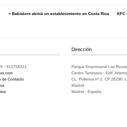
:
« Babiators abrirá un establecimiento en Costa Rica
KFC 
Dirección
9 - 913758321.
Parque Empresarial Las Roza
ius.com
Centro Tartessos - Edif. Artemi
o de Contacto
CL. Pollensa nº 2. CP 28290. 
mos
Madrid.
tos
Madrid - España.