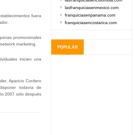
lasfranquiciasencolombia.com
lasfranquiciasenmexico.com
franquiciasenpanama.com
stablecimientos fuera
ador.
franquiciasencostarica.com
quicias promocionales
 network marketing.
POPULAR
viduales inicien una
ler, Aparicio Cordero
disponer todavía de
año 2007 sólo después