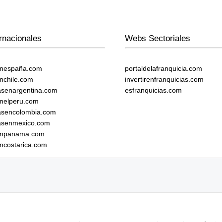
rnacionales
Webs Sectoriales
enespaña.com
portaldelafranquicia.com
enchile.com
invertirenfranquicias.com
iasenargentina.com
esfranquicias.com
enelperu.com
iasencolombia.com
iasenmexico.com
senpanama.com
encostarica.com