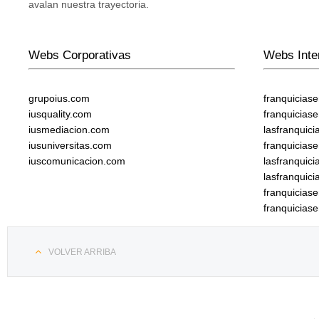
avalan nuestra trayectoria.
Webs Corporativas
Webs Inte
grupoius.com
franquicias
iusquality.com
franquicias
iusmediacion.com
lasfranquic
iusuniversitas.com
franquicias
iuscomunicacion.com
lasfranquic
lasfranquic
franquicia
franquicias
VOLVER ARRIBA