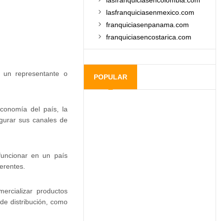
lasfranquiciasencolombia.com
lasfranquiciasenmexico.com
franquiciasenpanama.com
franquiciasencostarica.com
e un representante o
POPULAR
conomía del país, la
igurar sus canales de
funcionar en un país
erentes.
ercializar productos
de distribución, como