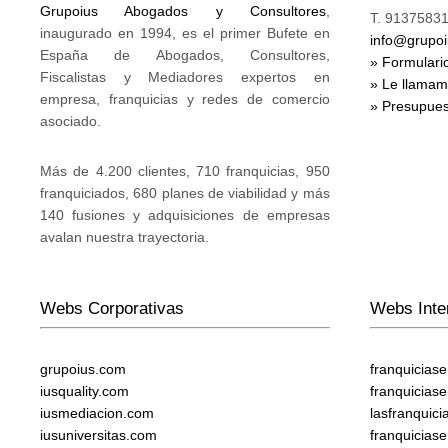
Grupoius Abogados y Consultores
,
T. 91375831
inaugurado en 1994, es el primer Bufete en
info@grupo
España de Abogados, Consultores,
» Formulari
Fiscalistas y Mediadores expertos en
» Le llama
empresa, franquicias y redes de comercio
» Presupues
asociado.
Más de 4.200 clientes, 710 franquicias, 950
franquiciados, 680 planes de viabilidad y más
140 fusiones y adquisiciones de empresas
avalan nuestra trayectoria.
Webs Corporativas
Webs Inte
grupoius.com
franquicias
iusquality.com
franquicias
iusmediacion.com
lasfranquic
iusuniversitas.com
franquicias