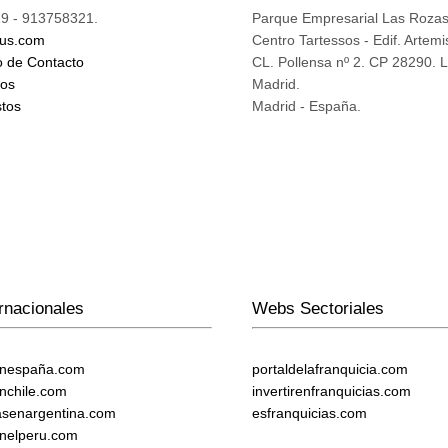
9 - 913758321.
Parque Empresarial Las Roza
ius.com
Centro Tartessos - Edif. Artemi
o de Contacto
CL. Pollensa nº 2. CP 28290. 
mos
Madrid.
tos
Madrid - España.
rnacionales
Webs Sectoriales
enespaña.com
portaldelafranquicia.com
enchile.com
invertirenfranquicias.com
iasenargentina.com
esfranquicias.com
enelperu.com