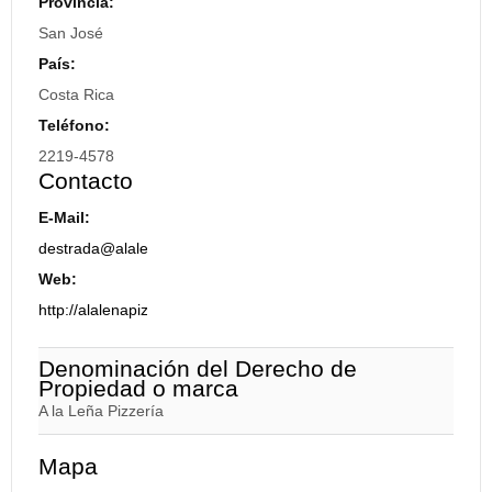
Provincia:
San José
País:
Costa Rica
Teléfono:
2219-4578
Contacto
E-Mail:
destrada@alalenapizzeria.com
Web:
http://alalenapizzeria.com/
Denominación del Derecho de
Propiedad o marca
A la Leña Pizzería
Mapa