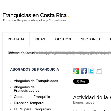
PORTADA
IDEAS
GESTIÓN
SECTORES
La franquicia asiática Ximi Vogue llega a Costa R
American Eagle inaugura su segunda franquicia 
La franquicia The Children’s Place inaugura su t
Las franquicias han generado hasta 30.000 empl
La franquicia TGI Friday’s se relanza en Costa R
Chuck E Cheese’s planea abrir tres locales fran
La franquicia estadounidense Nikky abre su prim
La franquicia 100 Montaditos se estrena en Cost
La franquicia de moda infantil Baby Fresh llega 
La franquicia Lizarrán llega a Costa Rica
Últimos titulares:
ABOGADOS DE FRANQUICIA
Abogados de Franquiciados
Abogados de
Franquiciadores
Actividad de la 
Contrato de Franquicia
Bienes raices
Dirección Temporal
LOPD para Franquicias