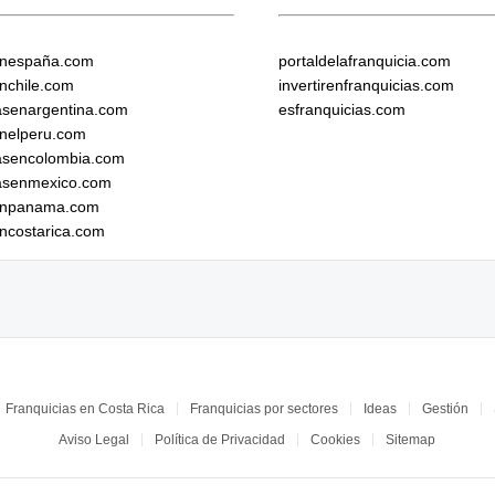
enespaña.com
portaldelafranquicia.com
enchile.com
invertirenfranquicias.com
iasenargentina.com
esfranquicias.com
enelperu.com
iasencolombia.com
iasenmexico.com
senpanama.com
encostarica.com
Franquicias en Costa Rica
Franquicias por sectores
Ideas
Gestión
Aviso Legal
Política de Privacidad
Cookies
Sitemap