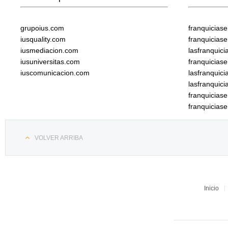
grupoius.com
franquicias
iusquality.com
franquicias
iusmediacion.com
lasfranquic
iusuniversitas.com
franquicias
iuscomunicacion.com
lasfranquic
lasfranquic
franquicia
franquicias
VOLVER ARRIBA
Inicio