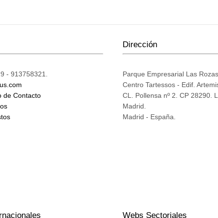
Dirección
9 - 913758321.
Parque Empresarial Las Roza
ius.com
Centro Tartessos - Edif. Artemi
o de Contacto
CL. Pollensa nº 2. CP 28290. 
mos
Madrid.
tos
Madrid - España.
rnacionales
Webs Sectoriales