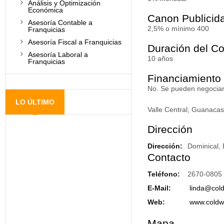
Análisis y Optimización
Económica
Canon Publicid
Asesoría Contable a
2,5% o mínimo 400
Franquicias
Asesoría Fiscal a Franquicias
Duración del Co
Asesoría Laboral a
10 años
Franquicias
Financiamiento
No. Se pueden negociar
LO ÚLTIMO
Valle Central, Guanacast
Dirección
Dirección:
Dominical, 
Contacto
Teléfono:
2670-0805
E-Mail:
linda@cold
Web:
www.coldwe
Mapa