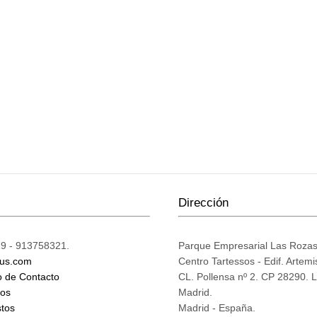
Dirección
9 - 913758321.
Parque Empresarial Las Roza
ius.com
Centro Tartessos - Edif. Artemi
o de Contacto
CL. Pollensa nº 2. CP 28290. 
mos
Madrid.
tos
Madrid - España.