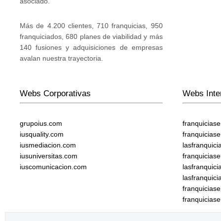
asociado.
Más de 4.200 clientes, 710 franquicias, 950
franquiciados, 680 planes de viabilidad y más
140 fusiones y adquisiciones de empresas
avalan nuestra trayectoria.
Webs Corporativas
Webs Inte
grupoius.com
franquicias
iusquality.com
franquicias
iusmediacion.com
lasfranquic
iusuniversitas.com
franquicias
iuscomunicacion.com
lasfranquic
lasfranquic
franquicia
franquicias