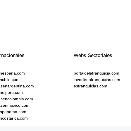
rnacionales
Webs Sectoriales
enespaña.com
portaldelafranquicia.com
enchile.com
invertirenfranquicias.com
iasenargentina.com
esfranquicias.com
enelperu.com
iasencolombia.com
iasenmexico.com
senpanama.com
encostarica.com