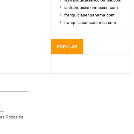
lasfranquiciasencolombia.com
lasfranquiciasenmexico.com
franquiciasenpanama.com
franquiciasencostarica.com
POPULAR
s
sa.
Las Rozas de