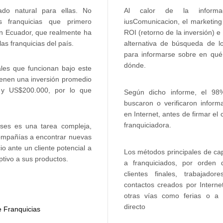
Al calor de la informac
do natural para ellas. No
iusComunicacion, el marketing 
s franquicias que primero
ROI (retorno de la inversión) e 
en Ecuador, que realmente ha
alternativa de búsqueda de lo
as franquicias del país.
para informarse sobre en qué f
dónde.
les que funcionan bajo este
ienen una inversión promedio
y US$200.000, por lo que
Según dicho informe, el 98
buscaron o verificaron inform
en Internet, antes de firmar el 
franquiciadora.
íses es una tarea compleja,
ompañías a encontrar nuevas
o ante un cliente potencial a
Los métodos principales de ca
tivo a sus productos.
a franquiciados, por orden 
clientes finales, trabajador
contactos creados por Interne
otras vías como ferias o a 
directo
e Franquicias