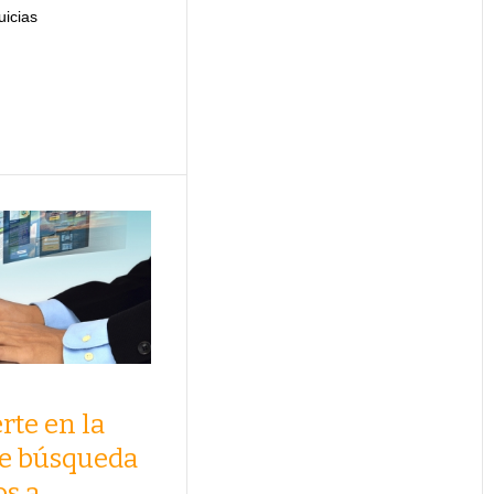
uicias
rte en la
e búsqueda
os a