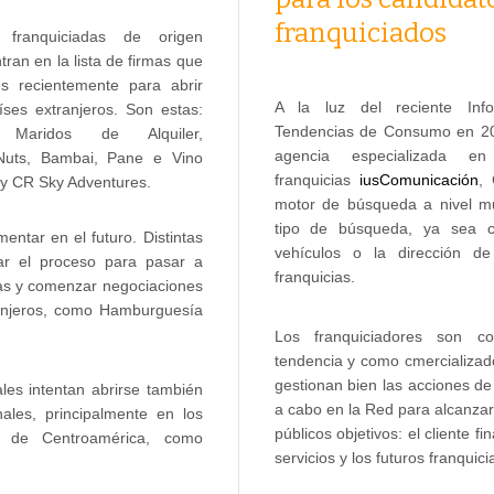
franquiciados
 franquiciadas de origen
ran en la lista de firmas que
es recientemente para abrir
A la luz del reciente In
íses extranjeros. Son estas:
Tendencias de Consumo en 20
 Maridos de Alquiler,
agencia especializada e
 Nuts, Bambai, Pane e Vino
franquicias
iusComunicación
,
 y CR Sky Adventures.
motor de búsqueda a nivel mu
tipo de búsqueda, ya sea c
ntar en el futuro. Distintas
vehículos o la dirección d
zar el proceso para pasar a
franquicias.
ias y comenzar negociaciones
ranjeros, como Hamburguesía
Los franquiciadores son c
tendencia y como cmercializad
gestionan bien las acciones de
les intentan abrirse también
a cabo en la Red para alcanzar
ales, principalmente en los
públicos objetivos: el cliente f
 de Centroamérica, como
servicios y los futuros franquici