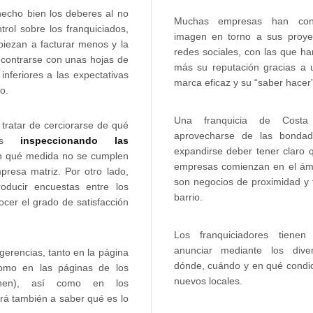
hecho bien los deberes al no
Muchas empresas han con
rol sobre los franquiciados,
imagen en torno a sus proye
iezan a facturar menos y la
redes sociales, con las que h
contrarse con unas hojas de
más su reputación gracias a
inferiores a las expectativas
marca eficaz y su “saber hacer”
o.
Una franquicia de Costa
tratar de cerciorarse de qué
aprovecharse de las bonda
s
inspeccionando las
expandirse deber tener claro 
n qué medida no se cumplen
empresas comienzan en el ámbi
mpresa matriz. Por otro lado,
son negocios de proximidad y 
oducir encuestas entre los
barrio.
cer el grado de satisfacción
Los franquiciadores tienen
anunciar mediante los dive
erencias, tanto en la página
dónde, cuándo y en qué condic
mo en las páginas de los
nuevos locales.
ienen), así como en los
rá también a saber qué es lo