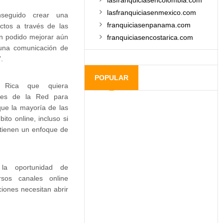
lasfranquiciasencolombia.com
lasfranquiciasenmexico.com
seguido crear una
franquiciasenpanama.com
ctos a través de las
an podido mejorar aún
franquiciasencostarica.com
 una comunicación de
.
POPULAR
 Rica que quiera
des de la Red para
que la mayoría de las
to online, incluso si
tienen un enfoque de
 la oportunidad de
rsos canales online
iones necesitan abrir