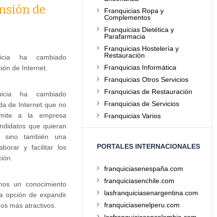
ansión de
Franquicias Ropa y
Complementos
Franquicias Dietética y
Parafarmacia
Franquicias Hostelería y
Restauración
icia ha cambiado
Franquicias Informática
ión de Internet.
Franquicias Otros Servicios
Franquicias de Restauración
uicia ha cambiado
Franquicias de Servicios
da de Internet que no
mite a la empresa
Franquicias Varios
andidatos que quieran
, sino también una
PORTALES INTERNACIONALES
borar y facilitar los
ión.
franquiciasenespaña.com
franquiciasenchile.com
mos un conocimiento
lasfranquiciasenargentina.com
a opción de expandir
franquiciasenelperu.com
os más atractivos.