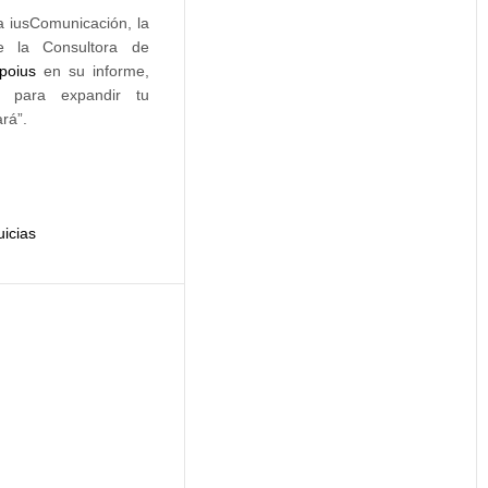
a iusComunicación, la
e la Consultora de
poius
en su informe,
t para expandir tu
rá”.
icias