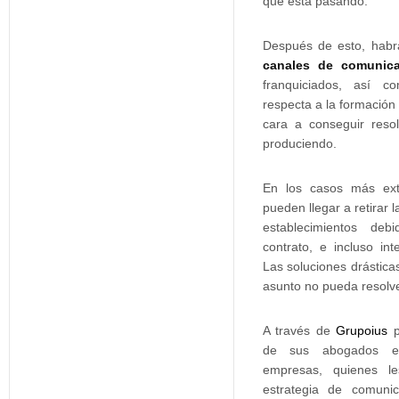
que está pasando.
Después de esto, habr
canales de comunic
franquiciados, así 
respecta a la formación 
cara a conseguir resol
produciendo.
En los casos más ext
pueden llegar a retirar l
establecimientos deb
contrato, e incluso in
Las soluciones drástica
asunto no pueda resolve
A través de
Grupoius
p
de sus abogados ex
empresas, quienes l
estrategia de comunic