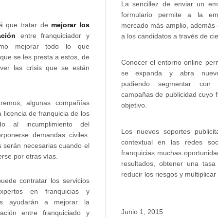
La sencillez de enviar un e
formulario permite a la e
á que tratar de
mejorar los
mercado más amplio, además d
ación
entre franquiciador y
a los candidatos a través de ci
como mejorar todo lo que
que se les presta a estos, de
Conocer el entorno online per
ver las crisis que se están
se expanda y abra nuevos
pudiendo segmentar con 
campañas de publicidad cuyo fi
remos, algunas compañías
objetivo.
a licencia de franquicia de los
ido al incumplimiento del
Los nuevos soportes publicita
terponerse demandas civiles.
contextual en las redes soc
s serán necesarias cuando el
franquicias muchas oportunida
rse por otras vías.
resultados, obtener una tasa
reducir los riesgos y multiplicar 
uede contratar los servicios
pertos en franquicias y
es ayudarán a mejorar la
Junio 1, 2015
ación entre franquiciado y