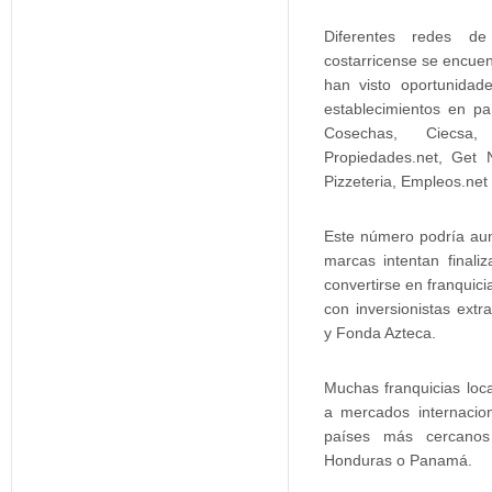
Diferentes redes de
costarricense se encuent
han visto oportunidad
establecimientos en pa
Cosechas, Ciecsa,
Propiedades.net, Get
Pizzeteria, Empleos.net
Este número podría aume
marcas intentan finali
convertirse en franquic
con inversionistas ext
y Fonda Azteca.
Muchas franquicias loca
a mercados internacion
países más cercanos
Honduras o Panamá.