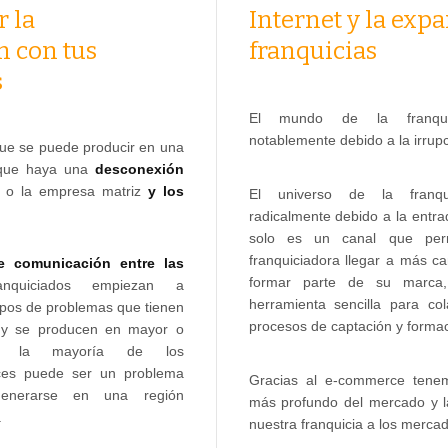
Internet y la exp
 la
franquicias
 con tus
s
El mundo de la franqu
notablemente debido a la irrupc
ue se puede producir en una
 que haya una
desconexión
o la empresa matriz
y los
El universo de la franq
radicalmente debido a la entra
solo es un canal que per
franquiciadora llegar a más c
e comunicación entre las
formar parte de su marca
anquiciados empiezan a
herramienta sencilla para cola
ipos de problemas que tienen
procesos de captación y formac
 y se producen en mayor o
 la mayoría de los
eces puede ser un problema
Gracias al e-commerce tene
enerarse en una región
más profundo del mercado y l
.
nuestra franquicia a los mercad